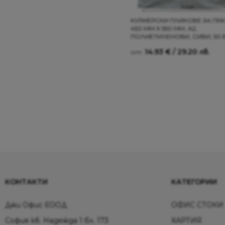
КУРИЕРСКИ ПЛИКОВЕ ЗА ПР
450 ММ Х 550 ММ, А2,
ПОЛИЕТИЛЕНОВИ, СИВИ, 50
14.93
€
/ 29.20 лв.
от:
КОНТАКТИ
КАТЕГОРИИ
Джи Офис ЕООД
ОФИС СТОКИ
София кв. Надежда 1 бл. 173
ХАРТИЯ