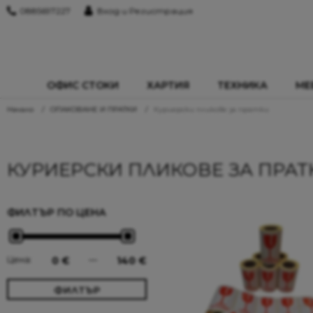
0885697227
Вход и Регистрация
ОФИС СТОКИ
ХАРТИЯ
ТЕХНИКА
МЕ
Начало
ОПАКОВАНЕ И ПРАТКИ
Куриерски пликове за пратки
КУРИЕРСКИ ПЛИКОВЕ ЗА ПРАТ
ФИЛТЪР ПО ЦЕНА
Цена:
0 €
—
140 €
ФИЛТЪР