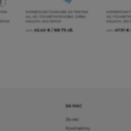
АТКИ
КУРИЕРСКИ ПЛИКОВЕ ЗА ПРАТКИ,
КУРИЕРСКИ 
A4, A3, ПОЛИЕТИЛЕНОВИ, СИВИ,
A2, ПОЛИЕТ
 БРОЯ
КАШОН, 500 БРОЯ
КАШОН, 250
45.40
€
/ 88.79 лв.
47.91
€
от:
от:
ЗА НАС
За нас
Контакти